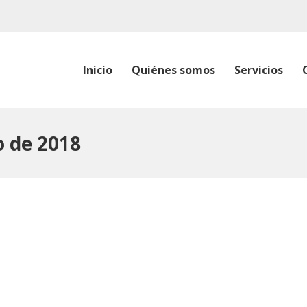
Inicio
Quiénes somos
Servicios
o de 2018
2018
mbios en los horarios de los vuelos y la entrada en vigor d