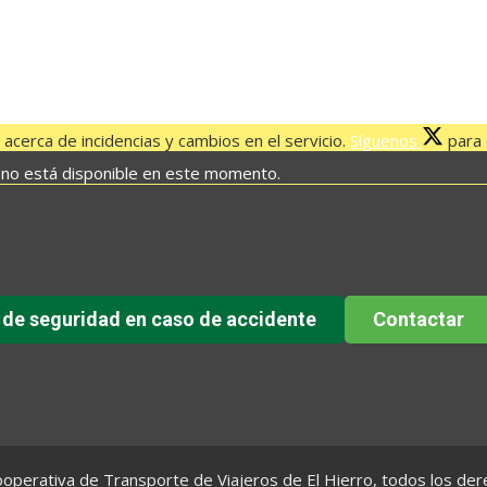
to – Valverde para poder atender el último vuelo que conecta
acerca de incidencias y cambios en el servicio.
Síguenos
para e
 no está disponible en este momento.
 de seguridad en caso de accidente
Contactar
operativa de Transporte de Viajeros de El Hierro, todos los de