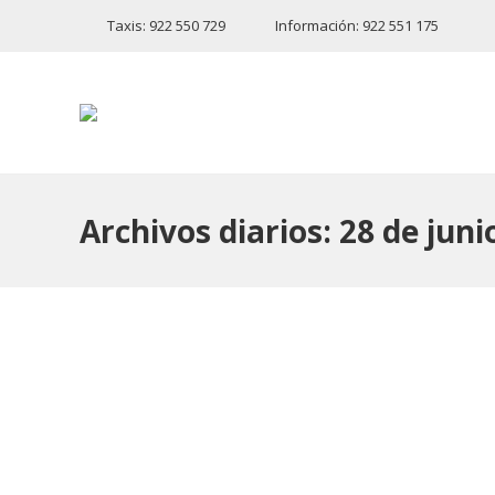
Taxis: 922 550 729
Información: 922 551 175
Archivos diarios:
28 de juni
EXPEDICIÓN EXTRA AEROPUERTO
Comunicados
Por
TransHierro
28 de junio de 
A PARTIR DEL 01 DE JULIO Con motivo de los ca