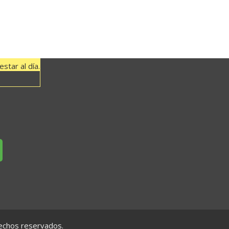
 El Hierro con la Isla de…
star al día.
rechos reservados.