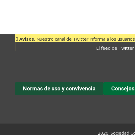
sus horarios de la Ruta 10 Valverde – Aeropuer
Avisos.
Nuestro canal de Twitter informa a los usuarios 
El feed de Twitter
Normas de uso y convivencia
Consejos
2026. Sociedad Co