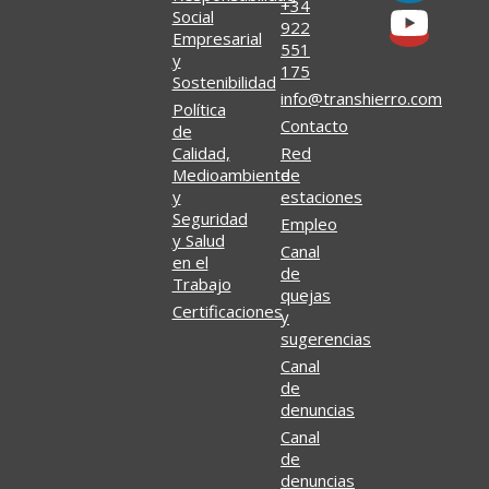
+34
Social
922
Empresarial
551
y
175
Sostenibilidad
info@transhierro.com
Política
Contacto
de
Calidad,
Red
Medioambiente
de
y
estaciones
Seguridad
Empleo
y Salud
Canal
en el
de
Trabajo
quejas
Certificaciones
y
sugerencias
Canal
de
denuncias
Canal
de
denuncias