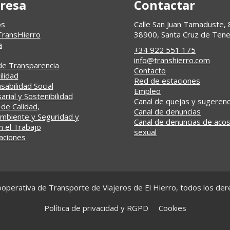
resa
Contactar
os
Calle San Juan Tamaduste, 
TransHierro
38900, Santa Cruz de Tene
a
+34 922 551 175
info@transhierro.com
de Transparencia
Contacto
ilidad
Red de estaciones
abilidad Social
Empleo
rial y Sostenibilidad
Canal de quejas y sugerenc
 de Calidad,
Canal de denuncias
mbiente y Seguridad y
Canal de denuncias de aco
n el Trabajo
sexual
caciones
operativa de Transporte de Viajeros de El Hierro, todos los de
Política de privacidad y RGPD
Cookies