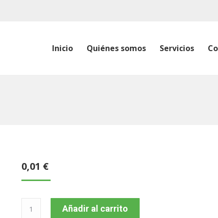
Inicio
Quiénes somos
Servicios
Co
0,01
€
Valverde
Añadir al carrito
2