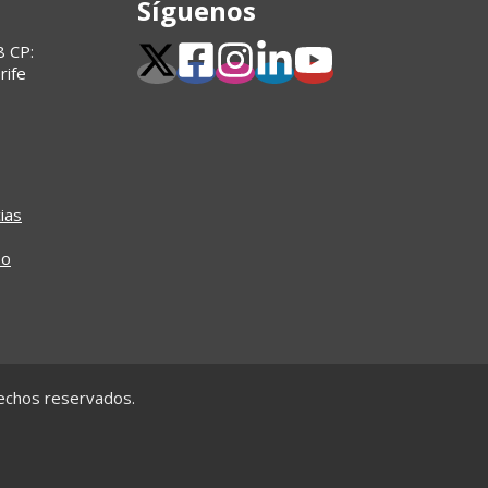
Síguenos
8 CP:
rife
ias
so
rechos reservados.