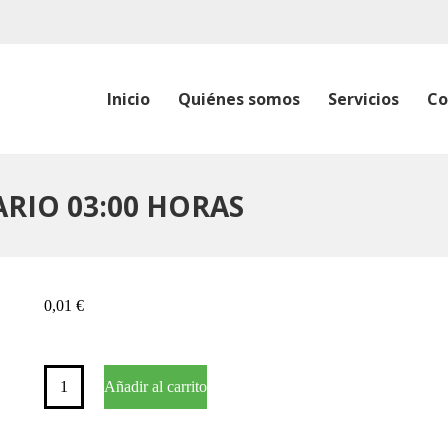
Inicio
Quiénes somos
Servicios
Co
RIO 03:00 HORAS
0,01
€
BUS
Añadir al carrito
001
VALVERDE-
SANTUARIO
03:00