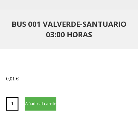
BUS 001 VALVERDE-SANTUARIO
03:00 HORAS
0,01
€
BUS
Añadir al carrito
001
VALVERDE-
SANTUARIO
03:00
HORAS
cantidad