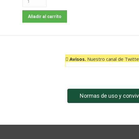
001
EL
Añadir al carrito
PINAR-
CRUZ
DE
LOS
REYES
Avisos.
Nuestro canal de Twitter
09:00
HORAS
cantidad
Normas de uso y conviv