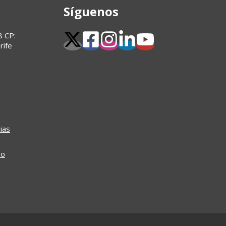
Síguenos
8 CP:
rife
ias
so