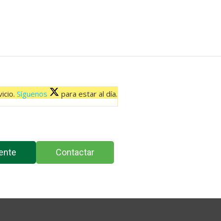
icio.
Síguenos
para estar al día.
ente
Contactar