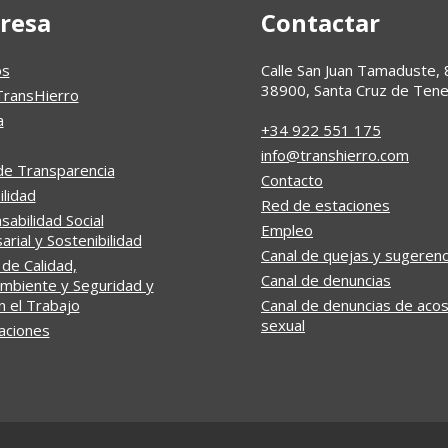
resa
Contactar
os
Calle San Juan Tamaduste, 
38900, Santa Cruz de Tene
TransHierro
a
+34 922 551 175
info@transhierro.com
de Transparencia
Contacto
ilidad
Red de estaciones
abilidad Social
Empleo
rial y Sostenibilidad
Canal de quejas y sugerenc
 de Calidad,
Canal de denuncias
mbiente y Seguridad y
n el Trabajo
Canal de denuncias de aco
sexual
caciones