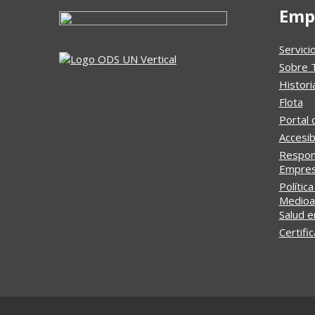
Emp
Servici
Sobre 
Histori
Flota
Portal 
Accesib
Respons
Empresa
Política
Medioa
Salud e
Certifi