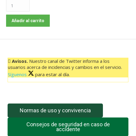
BUS
001
VALVERDE-
Añadir al carrito
CRUZ
DE
LOS
REYES
09:00
Avisos.
Nuestro canal de Twitter informa a los
HORAS
usuarios acerca de incidencias y cambios en el servicio.
cantidad
Síguenos
para estar al día.
El feed de Twitter no está disponible en este momento.
Normas de uso y convivencia
Consejos de seguridad en caso de
accidente