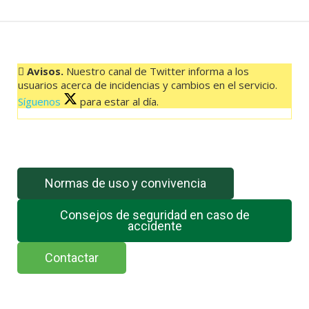
DEHESA
22:00
HORAS
cantidad
Avisos.
Nuestro canal de Twitter informa a los
usuarios acerca de incidencias y cambios en el servicio.
Síguenos
para estar al día.
El feed de Twitter no está disponible en este momento.
Normas de uso y convivencia
Consejos de seguridad en caso de
accidente
Contactar