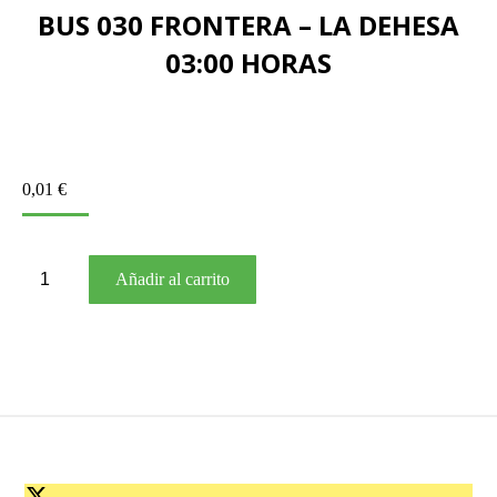
BUS 030 FRONTERA – LA DEHESA
03:00 HORAS
0,01
€
BUS
Añadir al carrito
030
FRONTERA
–
LA
DEHESA
03:00
HORAS
cantidad