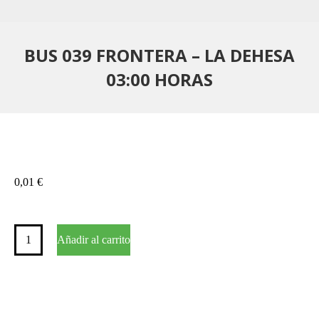
BUS 039 FRONTERA – LA DEHESA
03:00 HORAS
0,01
€
BUS
Añadir al carrito
039
FRONTERA
–
LA
DEHESA
03:00