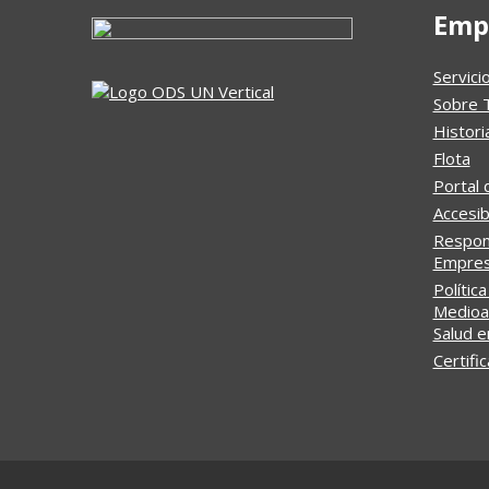
Emp
Servici
Sobre 
Histori
Flota
Portal 
Accesib
Respons
Empresa
Política
Medioa
Salud e
Certifi