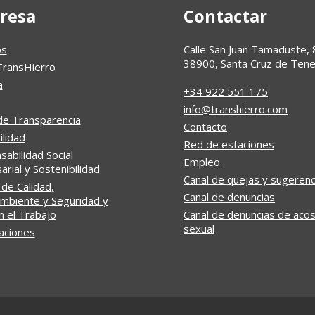
resa
Contactar
os
Calle San Juan Tamaduste, 
38900, Santa Cruz de Tene
TransHierro
a
+34 922 551 175
info@transhierro.com
de Transparencia
Contacto
ilidad
Red de estaciones
abilidad Social
Empleo
rial y Sostenibilidad
Canal de quejas y sugerenc
 de Calidad,
Canal de denuncias
mbiente y Seguridad y
n el Trabajo
Canal de denuncias de aco
sexual
caciones