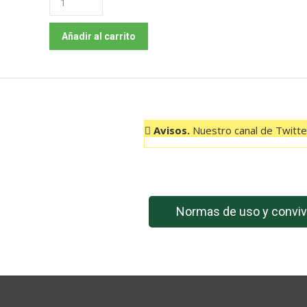
006
VALVERDE
Añadir al carrito
–
CRUZ
DE
LOS
REYES
Avisos.
Nuestro canal de Twitter
08:30
HORAS
cantidad
Normas de uso y conviv