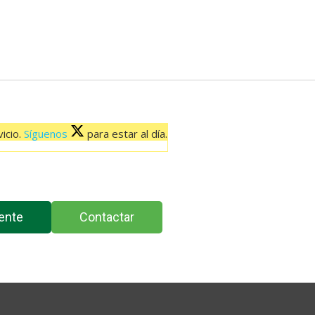
icio.
Síguenos
para estar al día.
ente
Contactar