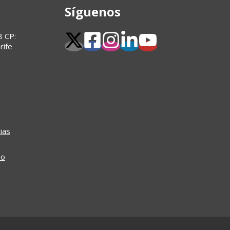
Síguenos
8 CP:
rife
ias
so