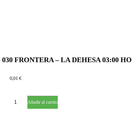
 030 FRONTERA – LA DEHESA 03:00 H
0,01
€
BUS
Añadir al carrito
030
FRONTERA
–
LA
DEHESA
03:00