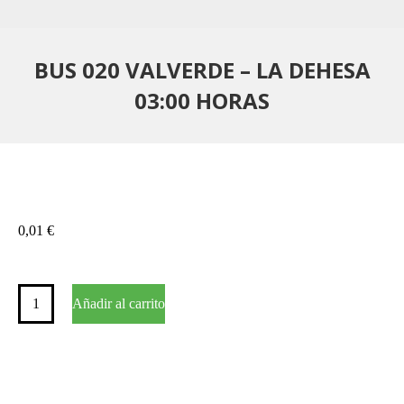
BUS 020 VALVERDE – LA DEHESA
03:00 HORAS
0,01
€
BUS
Añadir al carrito
020
VALVERDE
–
LA
DEHESA
03:00