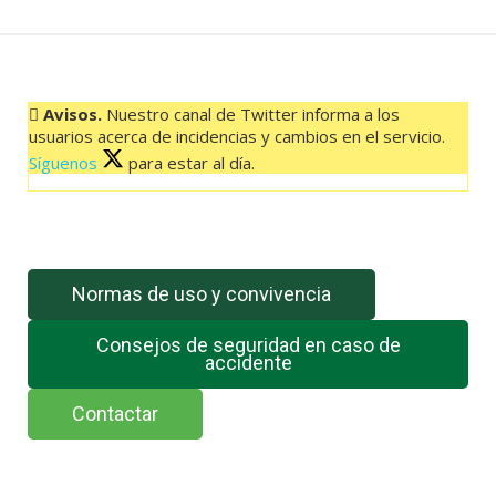
DEHESA
03:00
HORAS
cantidad
Avisos.
Nuestro canal de Twitter informa a los
usuarios acerca de incidencias y cambios en el servicio.
Síguenos
para estar al día.
El feed de Twitter no está disponible en este momento.
Normas de uso y convivencia
Consejos de seguridad en caso de
accidente
Contactar