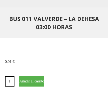
BUS 011 VALVERDE – LA DEHESA
03:00 HORAS
0,01
€
BUS
Añadir al carrito
011
VALVERDE
–
LA
DEHESA
03:00