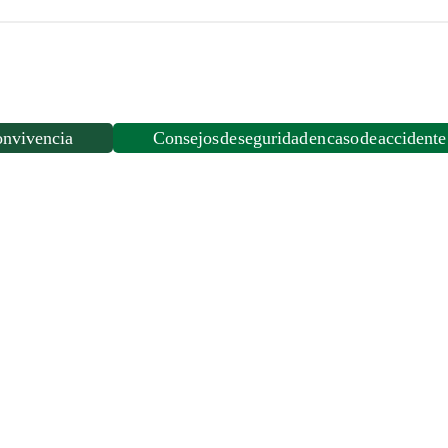
REYES
08:30
HORAS
cantidad
onvivencia
Consejos de seguridad en caso de accidente