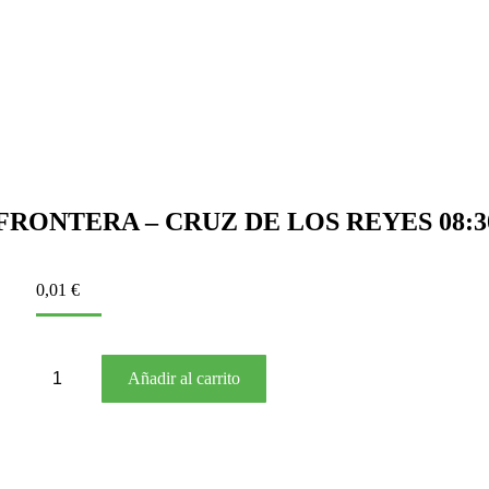
 FRONTERA – CRUZ DE LOS REYES 08:
0,01
€
BUS
Añadir al carrito
003
FRONTERA
–
CRUZ
DE
LOS