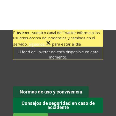
VALVERDE
–
CRUZ
DE
LOS
REYES
Avisos.
Nuestro canal de Twitter informa a los
usuarios acerca de incidencias y cambios en el
08:30
servicio.
Síguenos
para estar al día.
HORAS
El feed de Twitter no está disponible en este
cantidad
momento.
Normas de uso y convivencia
Consejos de seguridad en caso de
accidente