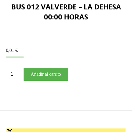
BUS 012 VALVERDE – LA DEHESA
00:00 HORAS
0,01
€
BUS
Añadir al carrito
012
VALVERDE
–
LA
DEHESA
00:00
HORAS
cantidad