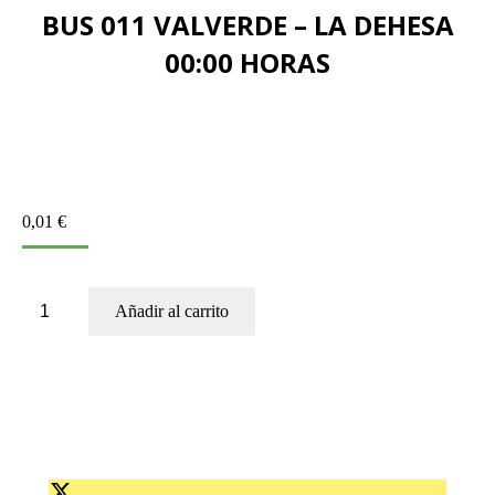
BUS 011 VALVERDE – LA DEHESA
00:00 HORAS
0,01
€
BUS
Añadir al carrito
011
VALVERDE
–
LA
DEHESA
00:00
HORAS
cantidad