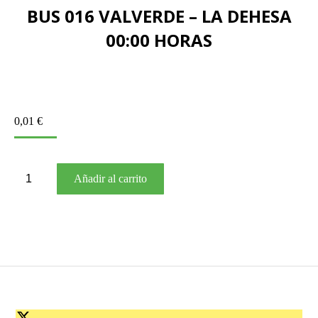
BUS 016 VALVERDE – LA DEHESA
00:00 HORAS
0,01
€
BUS
Añadir al carrito
016
VALVERDE
–
LA
DEHESA
00:00
HORAS
cantidad