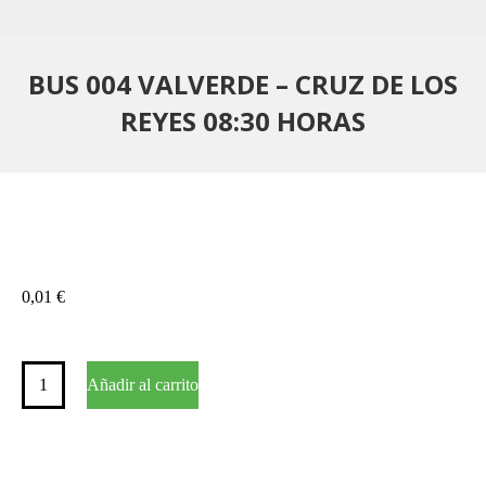
BUS 004 VALVERDE – CRUZ DE LOS
REYES 08:30 HORAS
0,01
€
BUS
Añadir al carrito
004
VALVERDE
–
CRUZ
DE