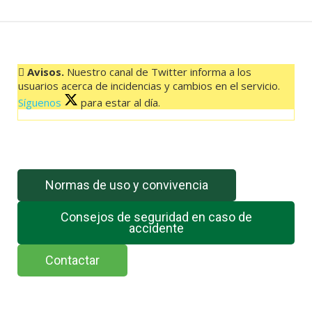
DEHESA
00:00
HORAS
cantidad
Avisos.
Nuestro canal de Twitter informa a los
usuarios acerca de incidencias y cambios en el servicio.
Síguenos
para estar al día.
El feed de Twitter no está disponible en este momento.
Normas de uso y convivencia
Consejos de seguridad en caso de
accidente
Contactar