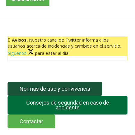
–
LA
DEHESA
00:00
HORAS
Avisos.
Nuestro canal de Twitter informa a los
cantidad
usuarios acerca de incidencias y cambios en el servicio.
Síguenos
para estar al día.
El feed de Twitter no está disponible en este momento.
Normas de uso y convivencia
Consejos de seguridad en caso de
accidente
Contactar