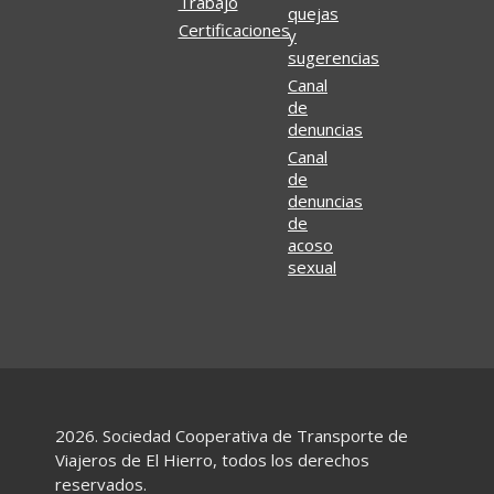
Trabajo
quejas
Certificaciones
y
sugerencias
Canal
de
denuncias
Canal
de
denuncias
de
acoso
sexual
2026. Sociedad Cooperativa de Transporte de
Viajeros de El Hierro, todos los derechos
reservados.