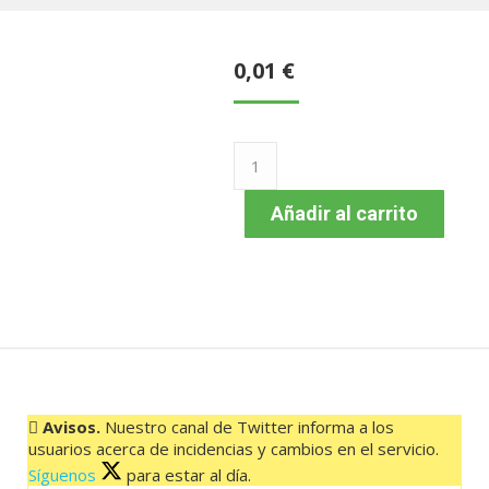
0,01
€
BUS
010
VALVERDE
Añadir al carrito
–
CRUZ
DE
LOS
REYES
08:30
HORAS
cantidad
Avisos.
Nuestro canal de Twitter informa a los
usuarios acerca de incidencias y cambios en el servicio.
Síguenos
para estar al día.