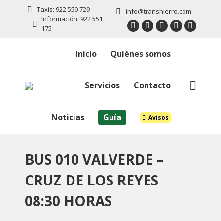
Taxis: 922 550 729
info@transhierro.com
Información: 922 551
175
Twitter
Facebook
Instagram
Linkedin
YouTub
page
page
page
page
page
Inicio
Quiénes somos
opens
opens
opens
opens
opens
in
in
in
in
in
new
new
new
new
new
Servicios
Contacto
Buscar:
window
window
window
window
window
Noticias
Guía
Avisos
BUS 010 VALVERDE –
CRUZ DE LOS REYES
08:30 HORAS