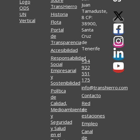
Sobre
Juan
TransHierro
Tamaduste,
Historia
8 CP:
Flota
38900,
Portal
Santa
de
Cruz
Transparencia
de
Tenerife
Accesibilidad
Responsabilidad
+34
Social
922
Empresarial
551
y
175
Sostenibilidad
info@transhierro.com
Política
Contacto
de
Calidad,
Red
Medioambiente
de
y
estaciones
Seguridad
Empleo
y Salud
Canal
en el
de