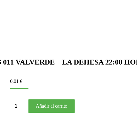
 011 VALVERDE – LA DEHESA 22:00 H
0,01
€
BUS
Añadir al carrito
011
VALVERDE
–
LA
DEHESA
22:00