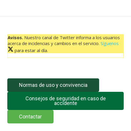
CRUZ
DE
LOS
REYES
08:30
Avisos.
Nuestro canal de Twitter informa a los usuarios
HORAS.
acerca de incidencias y cambios en el servicio.
Síguenos
cantidad
para estar al día.
El feed de Twitter no está disponible en este momento.
Normas de uso y convivencia
Consejos de seguridad en caso de
accidente
Contactar