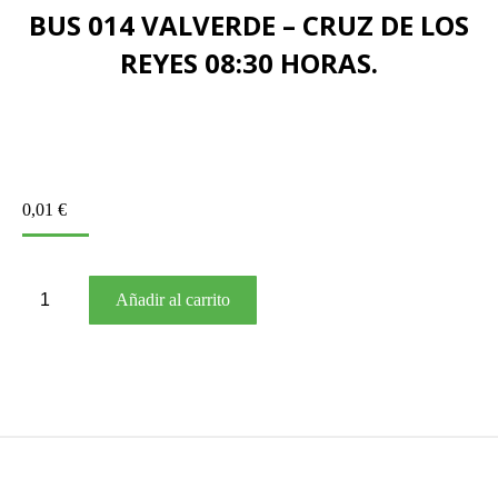
BUS 014 VALVERDE – CRUZ DE LOS
REYES 08:30 HORAS.
0,01
€
BUS
Añadir al carrito
014
VALVERDE
–
CRUZ
DE
LOS
REYES
08:30
HORAS.
cantidad