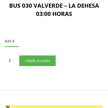
BUS 030 VALVERDE – LA DEHESA
03:00 HORAS
0,01
€
BUS
Añadir al carrito
030
VALVERDE
–
LA
DEHESA
03:00
HORAS
cantidad