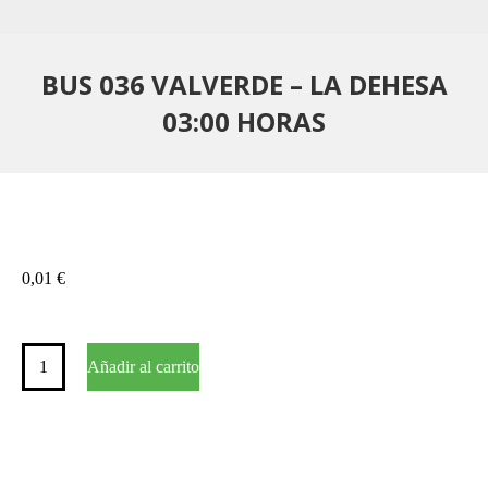
BUS 036 VALVERDE – LA DEHESA
03:00 HORAS
0,01
€
BUS
Añadir al carrito
036
VALVERDE
–
LA
DEHESA
03:00