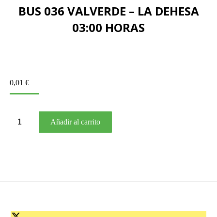
BUS 036 VALVERDE – LA DEHESA
03:00 HORAS
0,01
€
BUS
Añadir al carrito
036
VALVERDE
–
LA
DEHESA
03:00
HORAS
cantidad