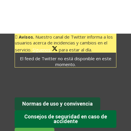
FRONTERA
–
CRUZ
DE
LOS
REYES
Avisos.
Nuestro canal de Twitter informa a los
usuarios acerca de incidencias y cambios en el
08:30
servicio.
Síguenos
para estar al día.
HORAS.
El feed de Twitter no está disponible en este
cantidad
momento.
Normas de uso y convivencia
Consejos de seguridad en caso de
accidente