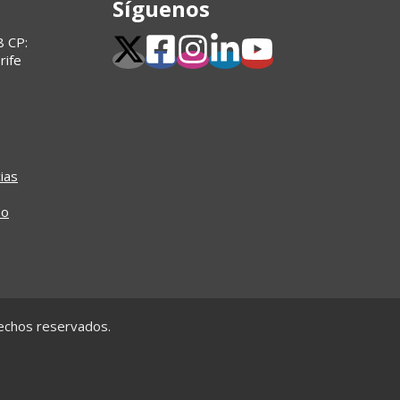
Síguenos
8 CP:
rife
ias
so
rechos reservados.