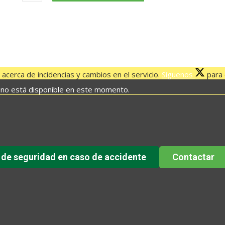
LA
DEHESA
–
EL
PINAR
21:00
acerca de incidencias y cambios en el servicio.
Síguenos
para e
HORAS
 no está disponible en este momento.
cantidad
 de seguridad en caso de accidente
Contactar