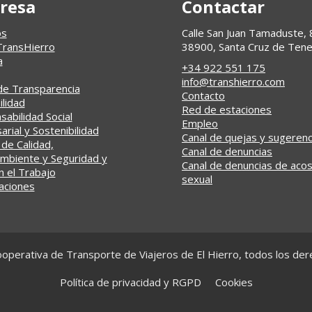
resa
Contactar
os
Calle San Juan Tamaduste, 
TransHierro
38900, Santa Cruz de Tene
a
+34 922 551 175
info@transhierro.com
de Transparencia
Contacto
ilidad
Red de estaciones
abilidad Social
Empleo
rial y Sostenibilidad
Canal de quejas y sugerenc
 de Calidad,
Canal de denuncias
mbiente y Seguridad y
Canal de denuncias de aco
n el Trabajo
sexual
caciones
operativa de Transporte de Viajeros de El Hierro, todos los de
Política de privacidad y RGPD
Cookies