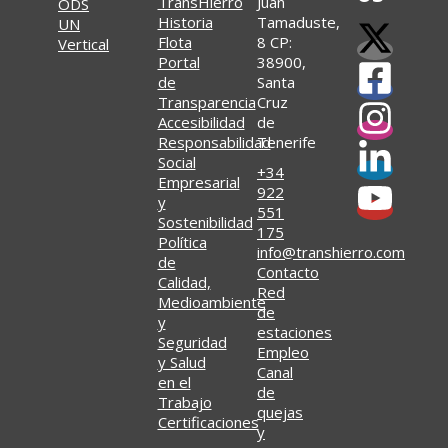
TransHierro
Juan
Historia
Tamaduste,
Flota
8 CP:
Portal
38900,
de
Santa
Transparencia
Cruz
Accesibilidad
de
Responsabilidad
Tenerife
Social
+34
Empresarial
922
y
551
Sostenibilidad
175
Política
info@transhierro.com
de
Contacto
Calidad,
Red
Medioambiente
de
y
estaciones
Seguridad
Empleo
y Salud
Canal
en el
de
Trabajo
quejas
Certificaciones
y