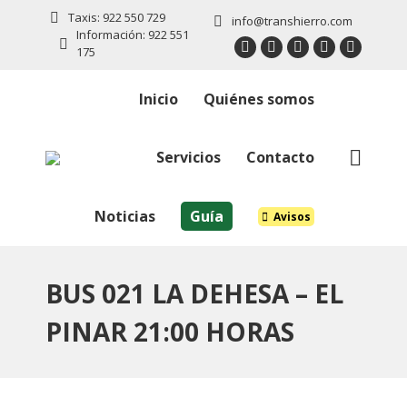
Taxis: 922 550 729
info@transhierro.com
Información: 922 551
175
Twitter
Facebook
Instagram
Linkedin
YouTub
page
page
page
page
page
Inicio
Quiénes somos
opens
opens
opens
opens
opens
in
in
in
in
in
new
new
new
new
new
Servicios
Contacto
Buscar:
window
window
window
window
window
Noticias
Guía
Avisos
BUS 021 LA DEHESA – EL
PINAR 21:00 HORAS