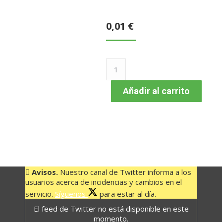
0,01
€
BUS
021
LA
Añadir al carrito
DEHESA
–
EL
PINAR
21:00
HORAS
Avisos.
Nuestro canal de Twitter informa a los
cantidad
usuarios acerca de incidencias y cambios en el
servicio.
Síguenos
para estar al día.
El feed de Twitter no está disponible en este
momento.