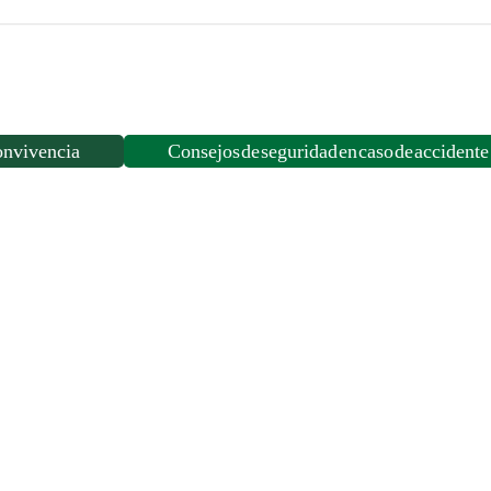
REYES
10:00
HORAS
cantidad
onvivencia
Consejos de seguridad en caso de accidente