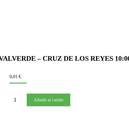
 VALVERDE – CRUZ DE LOS REYES 10:
0,01
€
BUS
Añadir al carrito
023
VALVERDE
–
CRUZ
DE
LOS