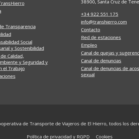
38900, Santa Cruz de Tene
TransHierro
a
+34 922 551 175
info@transhierro.com
de Transparencia
Contacto
ilidad
Red de estaciones
abilidad Social
Empleo
rial y Sostenibilidad
Canal de quejas y sugerenc
 de Calidad,
Canal de denuncias
mbiente y Seguridad y
n el Trabajo
Canal de denuncias de aco
sexual
caciones
operativa de Transporte de Viajeros de El Hierro, todos los de
Política de privacidad y RGPD
Cookies