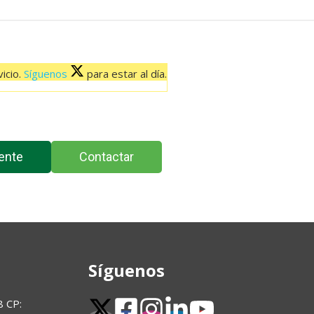
icio.
Síguenos
para estar al día.
ente
Contactar
Síguenos
8 CP: