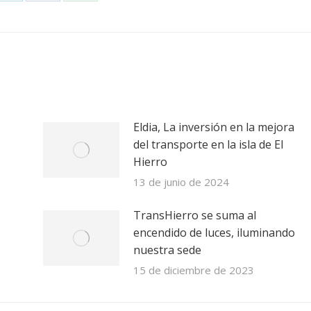
Share
Share
Share
on
on
on
r
LinkedIn
Facebook
WhatsApp
Eldia, La inversión en la mejora
del transporte en la isla de El
Hierro
13 de junio de 2024
TransHierro se suma al
encendido de luces, iluminando
nuestra sede
15 de diciembre de 2023