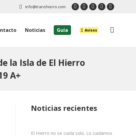
info@transhierro.com
Twitter
Facebook
Instagram
Linkedin
YouTube
page
page
page
page
page
opens
opens
opens
opens
opens
Buscar:
ntacto
Noticias
Guía
Avisos
in
in
in
in
in
new
new
new
new
new
window
window
window
window
window
 la Isla de El Hierro
19 A+
Noticias recientes
El Hierro no se cuida solo. Lo cuidamos