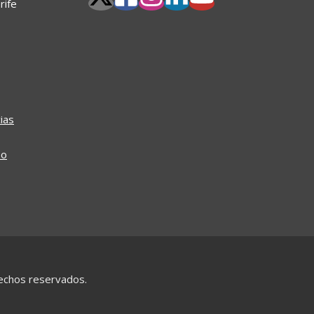
rife
ias
so
rechos reservados.