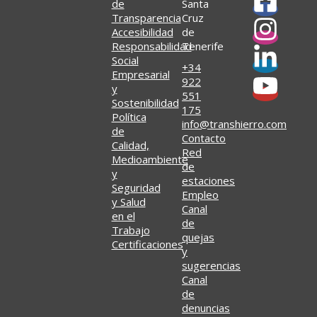
de
Santa
Transparencia
Cruz
Accesibilidad
de
Responsabilidad
Tenerife
Social
+34
Empresarial
922
y
551
Sostenibilidad
175
Política
info@transhierro.com
de
Contacto
Calidad,
Red
Medioambiente
de
y
estaciones
Seguridad
Empleo
y Salud
Canal
en el
de
Trabajo
quejas
Certificaciones
y
sugerencias
Canal
de
denuncias