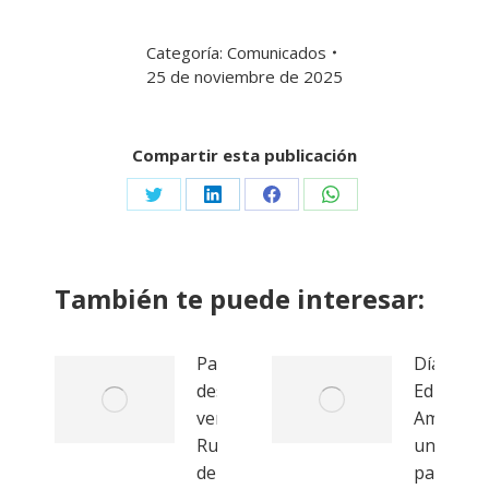
Categoría:
Comunicados
25 de noviembre de 2025
Compartir esta publicación
Share
Share
Share
Share
on
on
on
on
Twitter
LinkedIn
Facebook
WhatsApp
También te puede interesar:
Paisajes
Día de la
desde la
Educació
ventanilla:
Ambienta
Ruta 04,
una ruta
de la
para