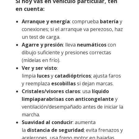
Si hoy vas en vehículo particular, ten
en cuenta:
Arranque y energía
: comprueba
batería
y
conexiones; si el arranque va perezoso, haz
un test de carga.
Agarre y presión
: lleva
neumáticos
con
dibujo suficiente y presiones correctas
(mídelas en frío).
Ver y ser visto
:
limpia
luces
y
catadióptricos
; ajusta faros
y reemplaza
escobillas
si dejan marcas.
Cristales/visores claros
: usa
líquido
limpiaparabrisas con anticongelante
y
ventilación/desempañado antes de iniciar la
marcha.
Suavidad al conducir
: aumenta
la
distancia de seguridad
; evita frenazos y
acelerones, usa freno motor en bajadas.