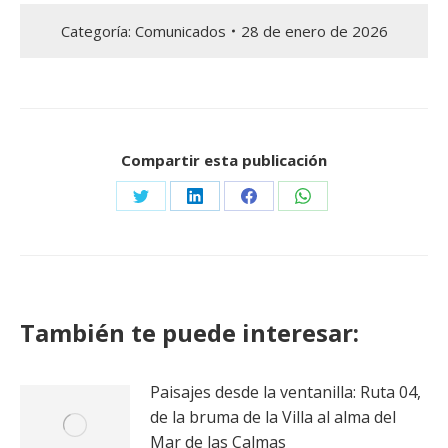
Categoría:
Comunicados
28 de enero de 2026
Compartir esta publicación
Share
Share
Share
Share
on
on
on
on
Twitter
LinkedIn
Facebook
WhatsApp
También te puede interesar:
Paisajes desde la ventanilla: Ruta 04,
de la bruma de la Villa al alma del
Mar de las Calmas