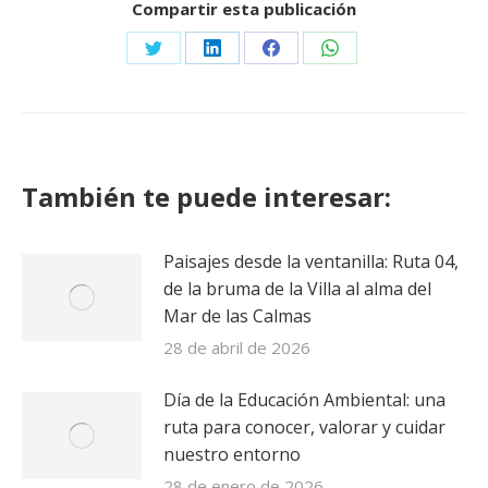
Compartir esta publicación
Share
Share
Share
Share
on
on
on
on
Twitter
LinkedIn
Facebook
WhatsApp
También te puede interesar:
Paisajes desde la ventanilla: Ruta 04,
de la bruma de la Villa al alma del
Mar de las Calmas
28 de abril de 2026
Día de la Educación Ambiental: una
ruta para conocer, valorar y cuidar
nuestro entorno
28 de enero de 2026