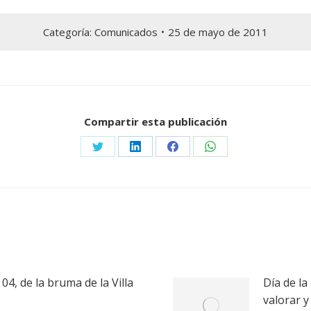
Categoría:
Comunicados
25 de mayo de 2011
Compartir esta publicación
Share
Share
Share
Share
on
on
on
on
Twitter
LinkedIn
Facebook
WhatsApp
 04, de la bruma de la Villa
Día de la
valorar 