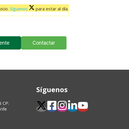
icio.
Síguenos
para estar al día.
ente
Contactar
Síguenos
8 CP:
rife