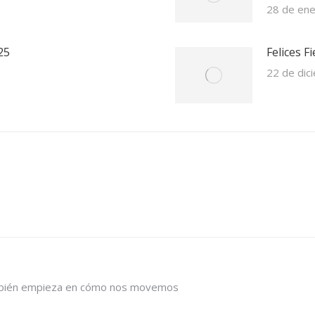
28 de en
25
Felices F
22 de dic
ambién empieza en cómo nos movemos