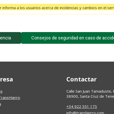
 informa a los usuarios acerca de incidencias y cambios en el serv
El feed de Twitter no está disponible en este momento.
encia
Consejos de seguridad en caso de accid
resa
Contactar
os
Calle San Juan Tamaduste, 
38900, Santa Cruz de Tene
TransHierro
a
+34 922 551 175
info@transhierro.com