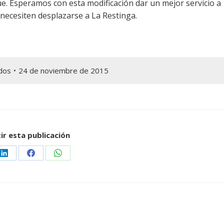
ue. Esperamos con esta modificación dar un mejor servicio a
 necesiten desplazarse a La Restinga.
dos
24 de noviembre de 2015
r esta publicación
Share
Share
Share
on
on
on
r
LinkedIn
Facebook
WhatsApp