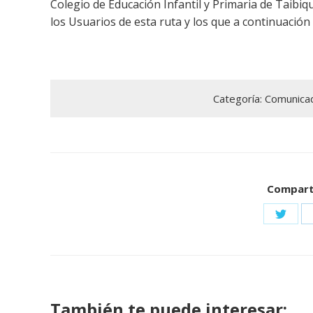
Colegio de Educación Infantil y Primaria de Taibiq
los Usuarios de esta ruta y los que a continuación
Categoría:
Comunica
Comparti
Share
on
Twitte
También te puede interesar: