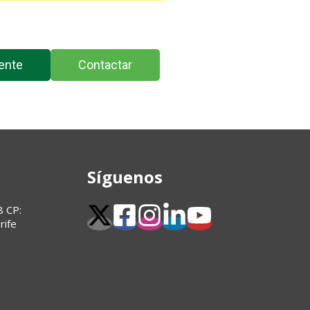
ente
Contactar
Síguenos
8 CP:
rife