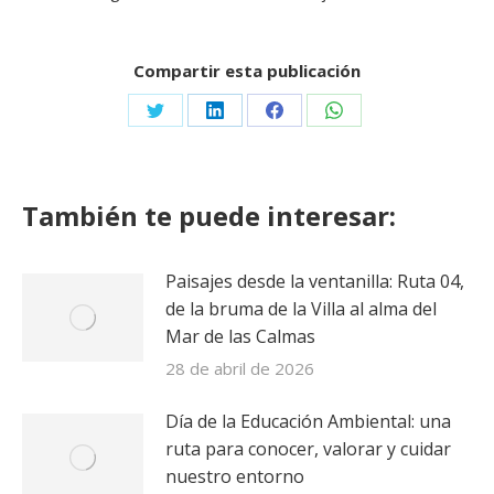
Compartir esta publicación
Share
Share
Share
Share
on
on
on
on
Twitter
LinkedIn
Facebook
WhatsApp
También te puede interesar:
Paisajes desde la ventanilla: Ruta 04,
de la bruma de la Villa al alma del
Mar de las Calmas
28 de abril de 2026
Día de la Educación Ambiental: una
ruta para conocer, valorar y cuidar
nuestro entorno