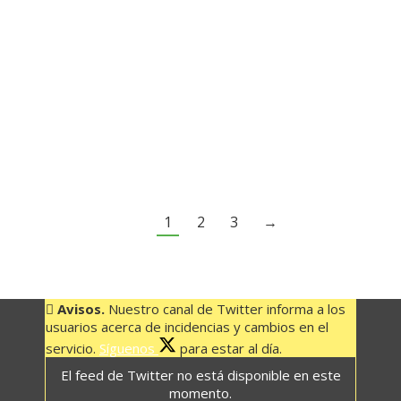
el Día Internacional contra el Cambio Climático,
una fecha que nos recuerda la necesidad de
tomar medidas para preservar nuestro planeta.
En este contexto, es fundamental destacar el
papel primordial que juega el transporte
público en la reducción de emisiones y en la
promoción de la sostenibilidad.…
1
2
3
→
Avisos.
Nuestro canal de Twitter informa a los
usuarios acerca de incidencias y cambios en el
servicio.
Síguenos
para estar al día.
El feed de Twitter no está disponible en este
momento.