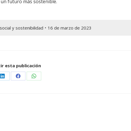
r un futuro más sostenible.
ocial y sostenibilidad
16 de marzo de 2023
r esta publicación
Share
Share
Share
on
on
on
r
LinkedIn
Facebook
WhatsApp