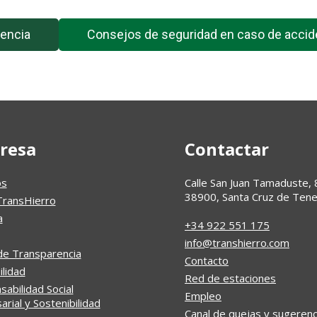
encia
Consejos de seguridad en caso de accid
resa
Contactar
os
Calle San Juan Tamaduste, 
38900, Santa Cruz de Tene
TransHierro
a
+34 922 551 175
info@transhierro.com
de Transparencia
Contacto
ilidad
Red de estaciones
abilidad Social
Empleo
rial y Sostenibilidad
Canal de quejas y sugerenc