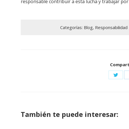
responsable contribuir a esta lucha y trabajar po
Categorías:
Blog
,
Responsabilidad s
Comparti
Share
on
Twitte
También te puede interesar: