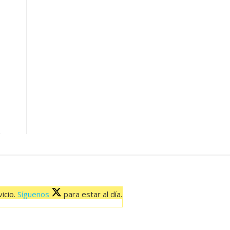
icio.
Síguenos
para estar al día.