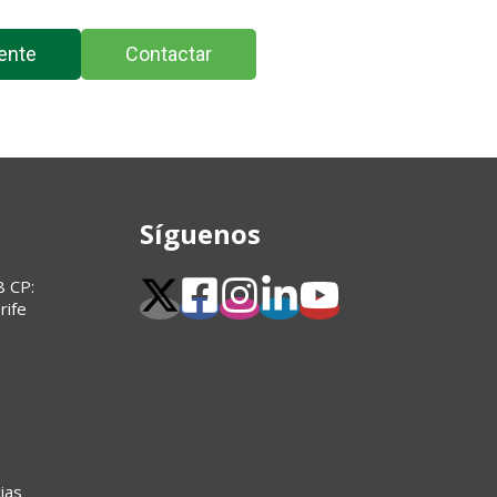
ente
Contactar
Síguenos
8 CP:
rife
ias