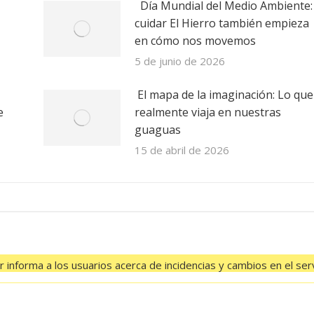
Día Mundial del Medio Ambiente:
cuidar El Hierro también empieza
en cómo nos movemos
5 de junio de 2026
El mapa de la imaginación: Lo que
e
realmente viaja en nuestras
guaguas
15 de abril de 2026
 informa a los usuarios acerca de incidencias y cambios en el serv
El feed de Twitter no está disponible en este momento.