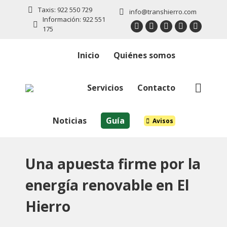
Taxis: 922 550 729
info@transhierro.com
Información: 922 551
175
Twitter
Facebook
Instagram
Linkedin
YouTub
page
page
page
page
page
Inicio
Quiénes somos
opens
opens
opens
opens
opens
in
in
in
in
in
new
new
new
new
new
Servicios
Contacto
Buscar:
window
window
window
window
window
Noticias
Guía
Avisos
Una apuesta firme por la
energía renovable en El
Hierro