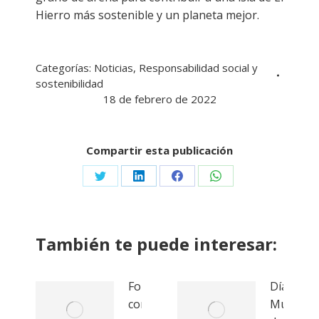
Hierro más sostenible y un planeta mejor.
Categorías:
Noticias
,
Responsabilidad social y
sostenibilidad
18 de febrero de 2022
Compartir esta publicación
Share
Share
Share
Share
on
on
on
on
Twitter
LinkedIn
Facebook
WhatsApp
También te puede interesar:
Formación
Día
con
Mundial