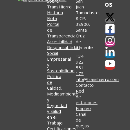
Sobre
San
os
TransHierro
Juan
Historia
Tamaduste,
Flota
8 CP:
Portal
38900,
de
Santa
Transparencia
Cruz
Accesibilidad
de
Responsabilidad
Tenerife
Social
+34
Empresarial
922
y
551
Sostenibilidad
175
Política
info@transhierro.com
de
Contacto
Calidad,
Red
Medioambiente
de
y
estaciones
Seguridad
Empleo
y Salud
Canal
en el
de
Trabajo
quejas
Certificaciones