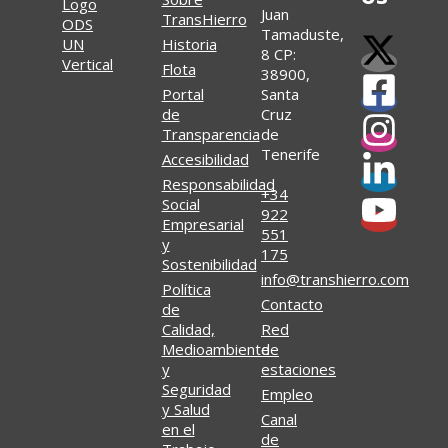
Juan
TransHierro
Tamaduste,
Historia
8 CP:
Flota
38900,
Portal
Santa
de
Cruz
Transparencia
de
Tenerife
Accesibilidad
Responsabilidad
+34
Social
922
Empresarial
551
y
175
Sostenibilidad
info@transhierro.com
Política
Contacto
de
Calidad,
Red
Medioambiente
de
y
estaciones
Seguridad
Empleo
y Salud
Canal
en el
de