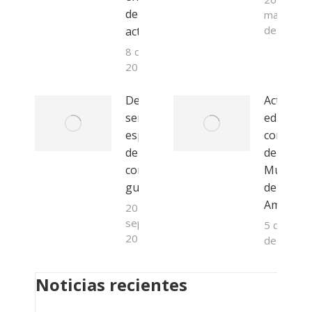
de nuestra
marzo
de 2025
actividad
8 de abril de
2025
Descubre 9
Actividad
senderos
educativ
espectaculares
con moti
de El Hierro
del Día
con nuestra
Mundial
guía
del Medi
Ambient
20 de
septiembre de
5 de junio
2024
de 2024
Noticias recientes