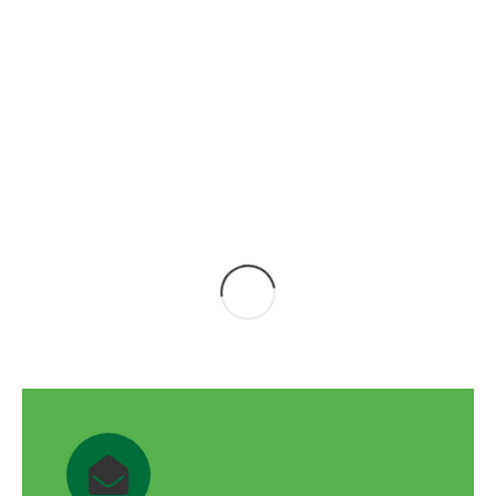
Transportamos a nuestros mayores a
Arenas Blancas en una jornada de ocio
Noticias
,
Responsabilidad social y sostenibilidad
28 de junio de 2023