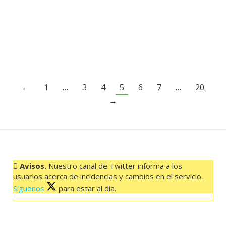
unimos a esta celebración y destacamos cómo
Internet ha mejorado nuestros servicios y la
experiencia de nuestros…
←
1
…
3
4
5
6
7
…
20
→
Avisos.
Nuestro canal de Twitter informa a los
usuarios acerca de incidencias y cambios en el servicio.
Síguenos
para estar al día.
El feed de Twitter no está disponible en este momento.