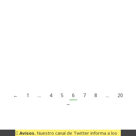
15 de diciembre de 2023
En TransHierro, nuestra dedicación por la isla
va más allá del servicio excepcional; se trata de
un compromiso real con nuestra comunidad y
nuestra tierra. Como empresa 100% herreña,
entendemos la importancia de invertir y
mejorar constantemente en nuestra isla, y qué
mejor manera de celebrar esta conexión que
con el encendido de luces navideñas…
←
1
…
4
5
6
7
8
…
20
→
Avisos.
Nuestro canal de Twitter informa a los