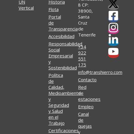
Historia
8 CP:
Flota
38900,
Portal
Santa
de
Cruz
Transparencia
de
Tenerife
Accesibilidad
Responsabilidad
+34
Social
922
Empresarial
551
y
175
Sostenibilidad
info@transhierro.com
Política
Contacto
de
Calidad,
Red
Medioambiente
de
y
estaciones
Seguridad
Empleo
y Salud
Canal
en el
de
Trabajo
quejas
Certificaciones
y